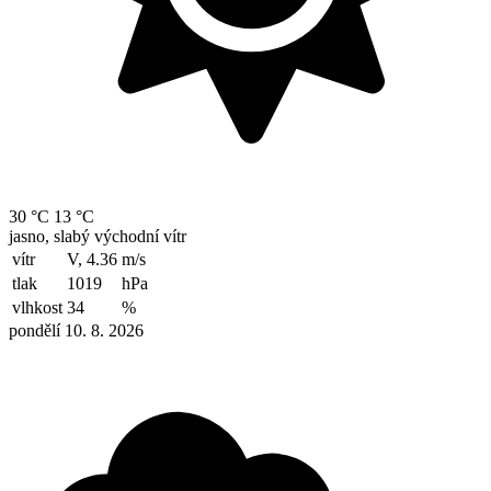
30 °C
13 °C
jasno, slabý východní vítr
vítr
V, 4.36
m/s
tlak
1019
hPa
vlhkost
34
%
pondělí 10. 8. 2026