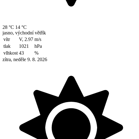
28 °C
14 °C
jasno, východní větřík
vítr
V, 2.97
m/s
tlak
1021
hPa
vlhkost
43
%
zítra, neděle 9. 8. 2026