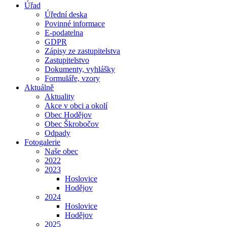
Úřad
Úřední deska
Povinné informace
E-podatelna
GDPR
Zápisy ze zastupitelstva
Zastupitelstvo
Dokumenty, vyhlášky
Formuláře, vzory
Aktuálně
Aktuality
Akce v obci a okolí
Obec Hodějov
Obec Škrobočov
Odpady
Fotogalerie
Naše obec
2022
2023
Hoslovice
Hodějov
2024
Hoslovice
Hodějov
2025