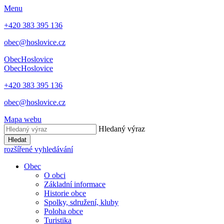
Menu
+420 383 395 136
obec@hoslovice.cz
Obec
Hoslovice
Obec
Hoslovice
+420 383 395 136
obec@hoslovice.cz
Mapa webu
Hledaný výraz
Hledat
rozšířené vyhledávání
Obec
O obci
Základní informace
Historie obce
Spolky, sdružení, kluby
Poloha obce
Turistika