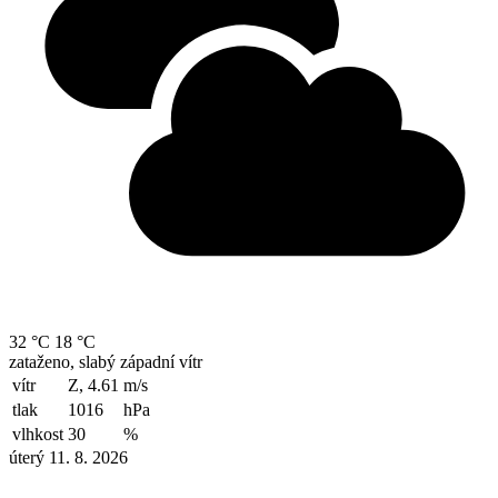
32 °C
18 °C
zataženo, slabý západní vítr
vítr
Z, 4.61
m/s
tlak
1016
hPa
vlhkost
30
%
úterý 11. 8. 2026