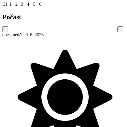
31
1
2
3
4
5
6
Počasí
dnes, neděle 9. 8. 2026