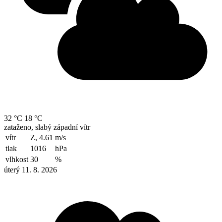
32 °C
18 °C
zataženo, slabý západní vítr
vítr
Z, 4.61
m/s
tlak
1016
hPa
vlhkost
30
%
úterý 11. 8. 2026