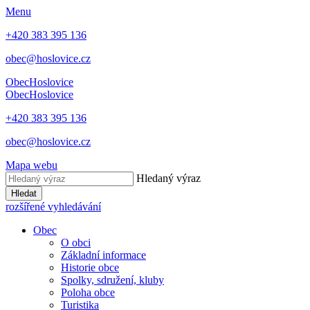
Menu
+420 383 395 136
obec@hoslovice.cz
Obec
Hoslovice
Obec
Hoslovice
+420 383 395 136
obec@hoslovice.cz
Mapa webu
Hledaný výraz
Hledat
rozšířené vyhledávání
Obec
O obci
Základní informace
Historie obce
Spolky, sdružení, kluby
Poloha obce
Turistika