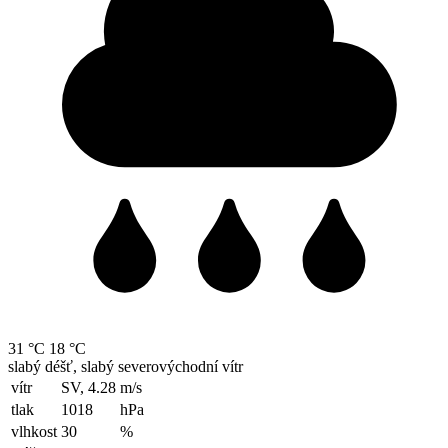
31 °C
18 °C
slabý déšť, slabý severovýchodní vítr
vítr
SV, 4.28
m/s
tlak
1018
hPa
vlhkost
30
%