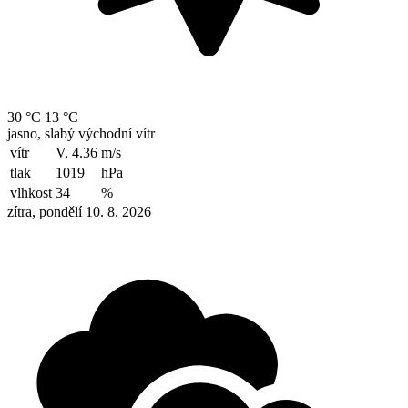
30 °C
13 °C
jasno, slabý východní vítr
vítr
V, 4.36
m/s
tlak
1019
hPa
vlhkost
34
%
zítra, pondělí 10. 8. 2026