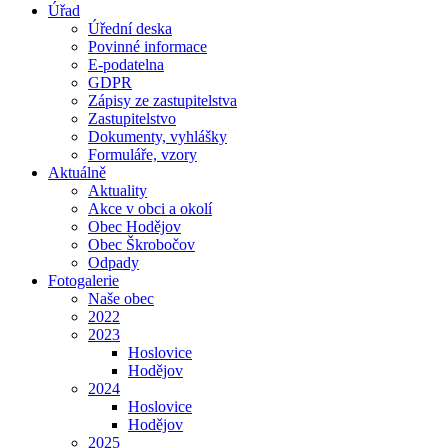
Úřad
Úřední deska
Povinné informace
E-podatelna
GDPR
Zápisy ze zastupitelstva
Zastupitelstvo
Dokumenty, vyhlášky
Formuláře, vzory
Aktuálně
Aktuality
Akce v obci a okolí
Obec Hodějov
Obec Škrobočov
Odpady
Fotogalerie
Naše obec
2022
2023
Hoslovice
Hodějov
2024
Hoslovice
Hodějov
2025