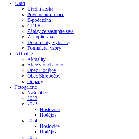
Úřad
Úřední deska
Povinné informace
E-podatelna
GDPR
Zápisy ze zastupitelstva
Zastupitelstvo
Dokumenty, vyhlášky
Formuláře, vzory
Aktuálně
Aktuality
Akce v obci a okolí
Obec Hodějov
Obec Škrobočov
Odpady
Fotogalerie
Naše obec
2022
2023
Hoslovice
Hodějov
2024
Hoslovice
Hodějov
2025