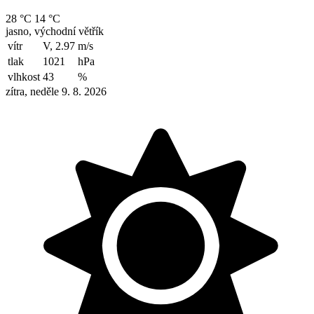
28 °C
14 °C
jasno, východní větřík
vítr
V, 2.97
m/s
tlak
1021
hPa
vlhkost
43
%
zítra, neděle 9. 8. 2026