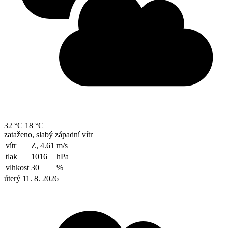
32 °C
18 °C
zataženo, slabý západní vítr
vítr
Z, 4.61
m/s
tlak
1016
hPa
vlhkost
30
%
úterý 11. 8. 2026