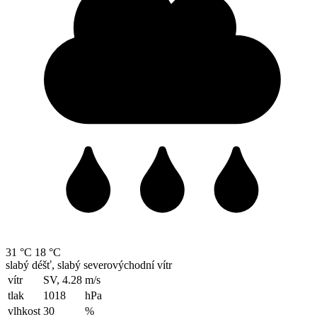
31 °C
18 °C
slabý déšť, slabý severovýchodní vítr
vítr
SV, 4.28
m/s
tlak
1018
hPa
vlhkost
30
%