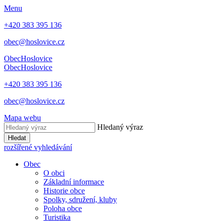
Menu
+420 383 395 136
obec@hoslovice.cz
Obec
Hoslovice
Obec
Hoslovice
+420 383 395 136
obec@hoslovice.cz
Mapa webu
Hledaný výraz
Hledat
rozšířené vyhledávání
Obec
O obci
Základní informace
Historie obce
Spolky, sdružení, kluby
Poloha obce
Turistika