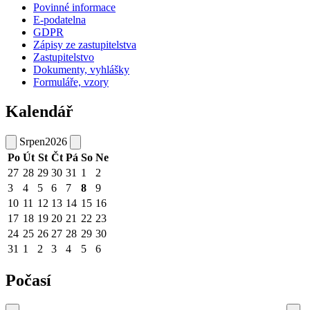
Povinné informace
E-podatelna
GDPR
Zápisy ze zastupitelstva
Zastupitelstvo
Dokumenty, vyhlášky
Formuláře, vzory
Kalendář
Srpen
2026
Po
Út
St
Čt
Pá
So
Ne
27
28
29
30
31
1
2
3
4
5
6
7
8
9
10
11
12
13
14
15
16
17
18
19
20
21
22
23
24
25
26
27
28
29
30
31
1
2
3
4
5
6
Počasí