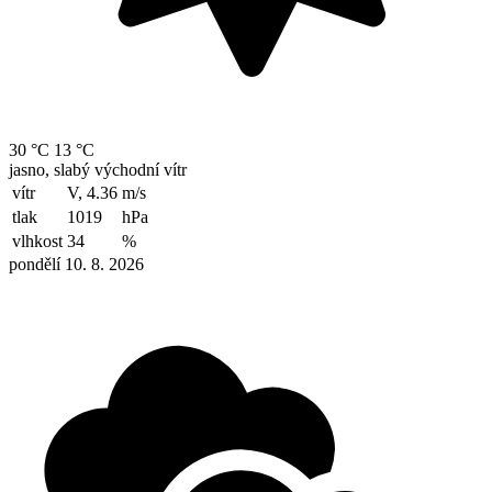
30 °C
13 °C
jasno, slabý východní vítr
vítr
V, 4.36
m/s
tlak
1019
hPa
vlhkost
34
%
pondělí 10. 8. 2026