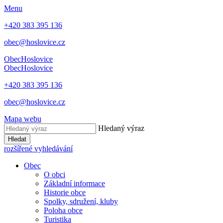
Menu
+420 383 395 136
obec@hoslovice.cz
Obec
Hoslovice
Obec
Hoslovice
+420 383 395 136
obec@hoslovice.cz
Mapa webu
Hledaný výraz
Hledat
rozšířené vyhledávání
Obec
O obci
Základní informace
Historie obce
Spolky, sdružení, kluby
Poloha obce
Turistika