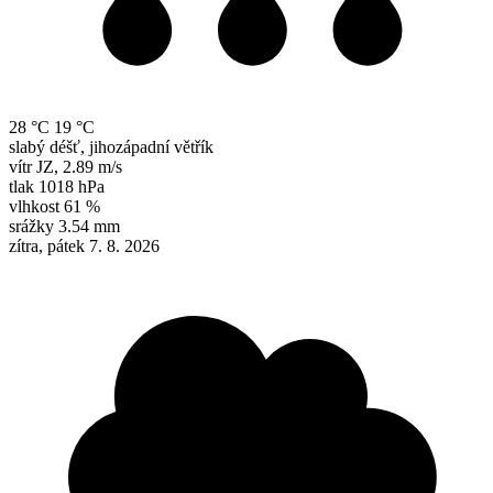
28 °C
19 °C
slabý déšť, jihozápadní větřík
vítr
JZ
,
2.89 m/s
tlak
1018 hPa
vlhkost
61 %
srážky
3.54 mm
zítra, pátek 7. 8. 2026