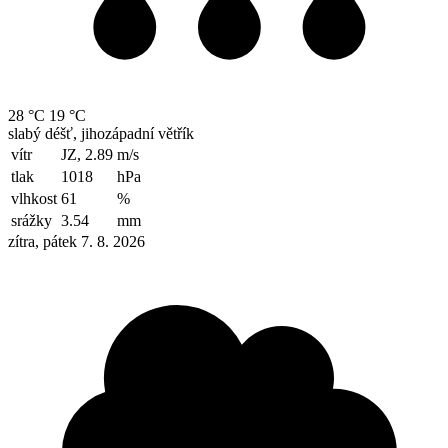
28 °C
19 °C
slabý déšť, jihozápadní větřík
vítr
JZ, 2.89
m/s
tlak
1018
hPa
vlhkost
61
%
srážky
3.54
mm
zítra, pátek 7. 8. 2026