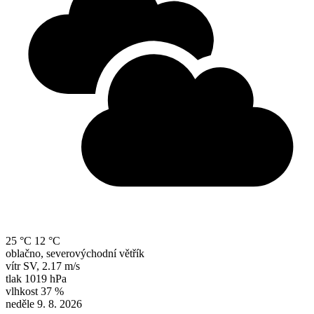
25 °C
12 °C
oblačno, severovýchodní větřík
vítr
SV
,
2.17 m/s
tlak
1019 hPa
vlhkost
37 %
neděle 9. 8. 2026