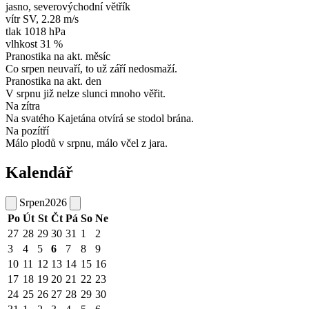
jasno, severovýchodní větřík
vítr
SV
,
2.28 m/s
tlak
1018 hPa
vlhkost
31 %
Pranostika na akt. měsíc
Co srpen neuvaří, to už září nedosmaží.
Pranostika na akt. den
V srpnu již nelze slunci mnoho věřit.
Na zítra
Na svatého Kajetána otvírá se stodol brána.
Na pozítří
Málo plodů v srpnu, málo včel z jara.
Kalendář
Srpen
2026
Po
Út
St
Čt
Pá
So
Ne
27
28
29
30
31
1
2
3
4
5
6
7
8
9
10
11
12
13
14
15
16
17
18
19
20
21
22
23
24
25
26
27
28
29
30