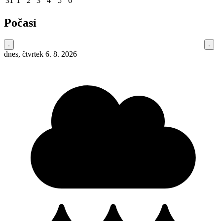
31
1
2
3
4
5
6
Počasí
dnes, čtvrtek 6. 8. 2026