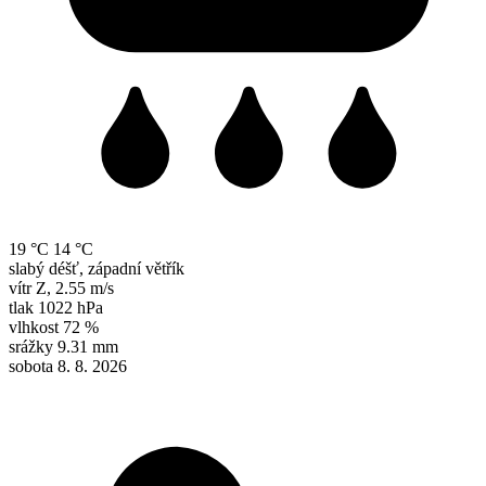
19 °C
14 °C
slabý déšť, západní větřík
vítr
Z
,
2.55 m/s
tlak
1022 hPa
vlhkost
72 %
srážky
9.31 mm
sobota 8. 8. 2026