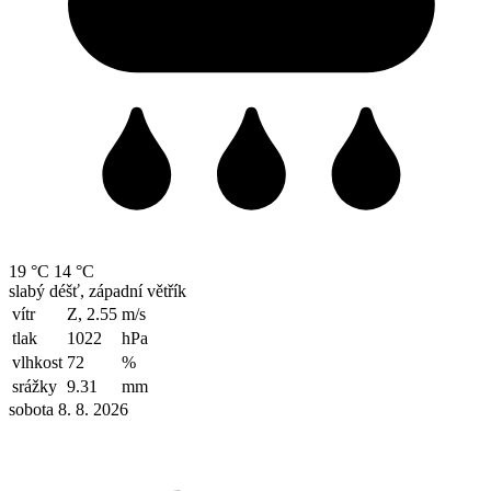
19 °C
14 °C
slabý déšť, západní větřík
vítr
Z, 2.55
m/s
tlak
1022
hPa
vlhkost
72
%
srážky
9.31
mm
sobota 8. 8. 2026