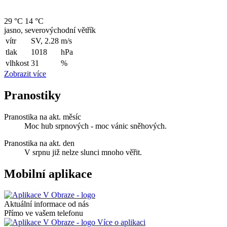
29 °C
14 °C
jasno, severovýchodní větřík
vítr
SV, 2.28
m/s
tlak
1018
hPa
vlhkost
31
%
Zobrazit více
Pranostiky
Pranostika na akt. měsíc
Moc hub srpnových - moc vánic sněhových.
Pranostika na akt. den
V srpnu již nelze slunci mnoho věřit.
Mobilní aplikace
Aktuální informace od nás
Přímo ve vašem telefonu
Více o aplikaci