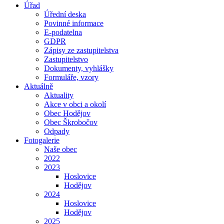
Úřad
Úřední deska
Povinné informace
E-podatelna
GDPR
Zápisy ze zastupitelstva
Zastupitelstvo
Dokumenty, vyhlášky
Formuláře, vzory
Aktuálně
Aktuality
Akce v obci a okolí
Obec Hodějov
Obec Škrobočov
Odpady
Fotogalerie
Naše obec
2022
2023
Hoslovice
Hodějov
2024
Hoslovice
Hodějov
2025