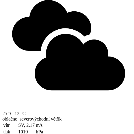
25 °C
12 °C
oblačno, severovýchodní větřík
vítr
SV, 2.17
m/s
tlak
1019
hPa