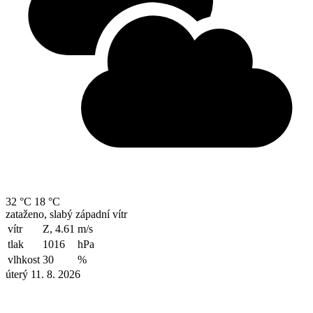
32 °C
18 °C
zataženo, slabý západní vítr
vítr
Z, 4.61
m/s
tlak
1016
hPa
vlhkost
30
%
úterý 11. 8. 2026