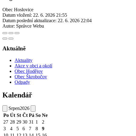
Obec Hoslovice
Datum vložení:
22. 6. 2026 21:55
Datum poslední aktualizace:
22. 6. 2026 22:04
Autor:
Správce Webu
Aktuálně
Aktuality
Akce v obci a okolí
Obec Hodějov
Obec Škrobočov
Odpady
Kalendář
Srpen
2026
Po
Út
St
Čt
Pá
So
Ne
27
28
29
30
31
1
2
3
4
5
6
7
8
9
10
11
12
13
14
15
16