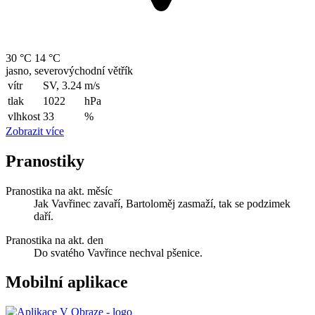
30 °C
14 °C
jasno, severovýchodní větřík
vítr
SV, 3.24
m/s
tlak
1022
hPa
vlhkost
33
%
Zobrazit více
Pranostiky
Pranostika na akt. měsíc
Jak Vavřinec zavaří, Bartoloměj zasmaží, tak se podzimek
daří.
Pranostika na akt. den
Do svatého Vavřince nechval pšenice.
Mobilní aplikace