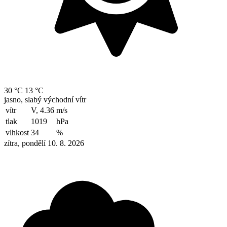
30 °C
13 °C
jasno, slabý východní vítr
vítr
V, 4.36
m/s
tlak
1019
hPa
vlhkost
34
%
zítra, pondělí 10. 8. 2026