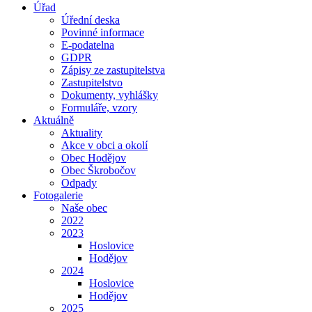
Úřad
Úřední deska
Povinné informace
E-podatelna
GDPR
Zápisy ze zastupitelstva
Zastupitelstvo
Dokumenty, vyhlášky
Formuláře, vzory
Aktuálně
Aktuality
Akce v obci a okolí
Obec Hodějov
Obec Škrobočov
Odpady
Fotogalerie
Naše obec
2022
2023
Hoslovice
Hodějov
2024
Hoslovice
Hodějov
2025