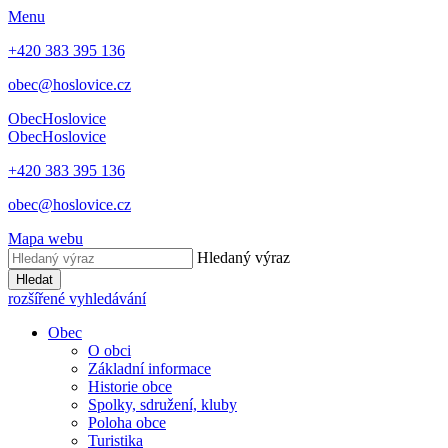
Menu
+420 383 395 136
obec@hoslovice.cz
Obec
Hoslovice
Obec
Hoslovice
+420 383 395 136
obec@hoslovice.cz
Mapa webu
Hledaný výraz
Hledat
rozšířené vyhledávání
Obec
O obci
Základní informace
Historie obce
Spolky, sdružení, kluby
Poloha obce
Turistika