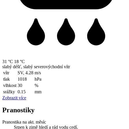
31 °C
18 °C
slabý déšť, slabý severovýchodní vítr
vítr
SV, 4.28
m/s
tlak
1018
hPa
vlhkost
30
%
srážky
0.15
mm
Zobrazit více
Pranostiky
Pranostika na akt. měsíc
Srpen k zimě hledí a rád vodu cedí.