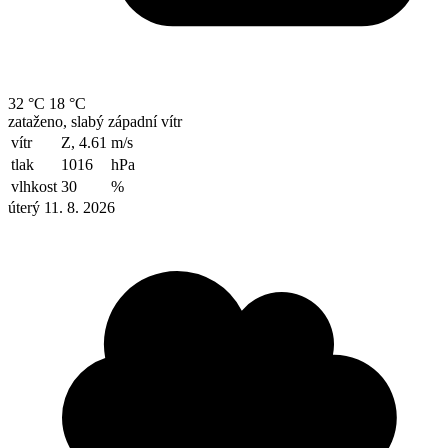
32 °C
18 °C
zataženo, slabý západní vítr
vítr
Z, 4.61
m/s
tlak
1016
hPa
vlhkost
30
%
úterý 11. 8. 2026