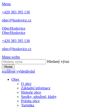
Menu
+420 383 395 136
obec@hoslovice.cz
Obec
Hoslovice
Obec
Hoslovice
+420 383 395 136
obec@hoslovice.cz
Mapa webu
Hledaný výraz
Hledat
rozšířené vyhledávání
Obec
O obci
Základní informace
Historie obce
Spolky, sdružení, kluby
Poloha obce
Turistika