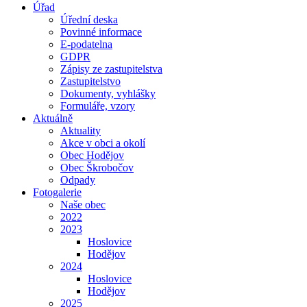
Úřad
Úřední deska
Povinné informace
E-podatelna
GDPR
Zápisy ze zastupitelstva
Zastupitelstvo
Dokumenty, vyhlášky
Formuláře, vzory
Aktuálně
Aktuality
Akce v obci a okolí
Obec Hodějov
Obec Škrobočov
Odpady
Fotogalerie
Naše obec
2022
2023
Hoslovice
Hodějov
2024
Hoslovice
Hodějov
2025