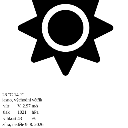
28 °C
14 °C
jasno, východní větřík
vítr
V, 2.97
m/s
tlak
1021
hPa
vlhkost
43
%
zítra, neděle 9. 8. 2026