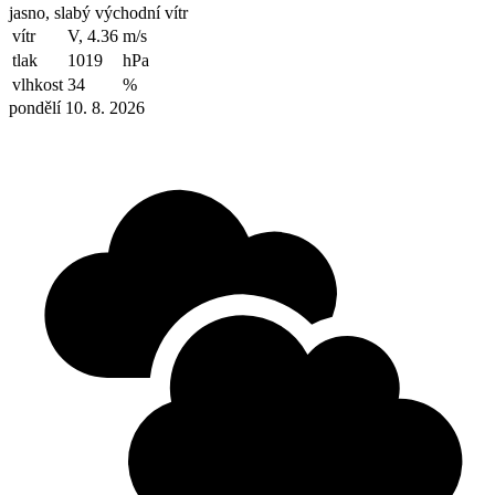
jasno, slabý východní vítr
vítr
V, 4.36
m/s
tlak
1019
hPa
vlhkost
34
%
pondělí 10. 8. 2026