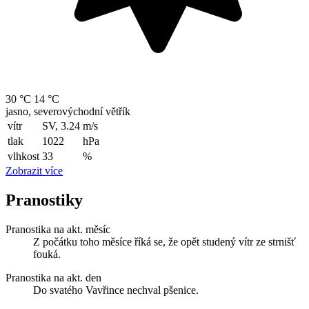
30 °C
14 °C
jasno, severovýchodní větřík
vítr
SV, 3.24
m/s
tlak
1022
hPa
vlhkost
33
%
Zobrazit více
Pranostiky
Pranostika na akt. měsíc
Z počátku toho měsíce říká se, že opět studený vítr ze strnišť
fouká.
Pranostika na akt. den
Do svatého Vavřince nechval pšenice.