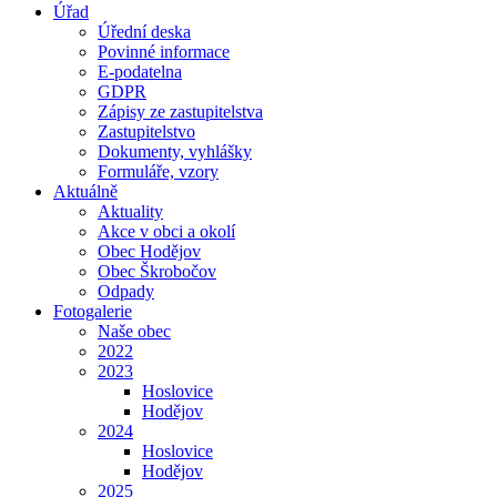
Úřad
Úřední deska
Povinné informace
E-podatelna
GDPR
Zápisy ze zastupitelstva
Zastupitelstvo
Dokumenty, vyhlášky
Formuláře, vzory
Aktuálně
Aktuality
Akce v obci a okolí
Obec Hodějov
Obec Škrobočov
Odpady
Fotogalerie
Naše obec
2022
2023
Hoslovice
Hodějov
2024
Hoslovice
Hodějov
2025