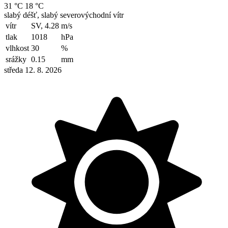
31 °C
18 °C
slabý déšť, slabý severovýchodní vítr
vítr
SV, 4.28
m/s
tlak
1018
hPa
vlhkost
30
%
srážky
0.15
mm
středa 12. 8. 2026