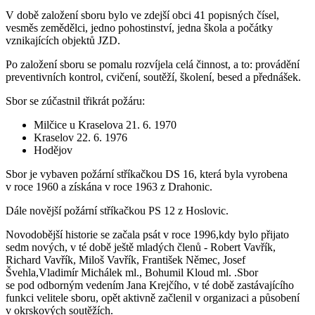
V době založení sboru bylo ve zdejší obci 41 popisných čísel,
vesměs zemědělci, jedno pohostinství, jedna škola a počátky
vznikajících objektů JZD.
Po založení sboru se pomalu rozvíjela celá činnost, a to: provádění
preventivních kontrol, cvičení, soutěží, školení, besed a přednášek.
Sbor se zúčastnil třikrát požáru:
Milčice u Kraselova 21. 6. 1970
Kraselov 22. 6. 1976
Hodějov
Sbor je vybaven požární stříkačkou DS 16, která byla vyrobena
v roce 1960 a získána v roce 1963 z Drahonic.
Dále novější požární stříkačkou PS 12 z Hoslovic.
Novodobější historie se začala psát v roce 1996,kdy bylo přijato
sedm nových, v té době ještě mladých členů - Robert Vavřík,
Richard Vavřík, Miloš Vavřík, František Němec, Josef
Švehla,Vladimír Michálek ml., Bohumil Kloud ml. .Sbor
se pod odborným vedením Jana Krejčího, v té době zastávajícího
funkci velitele sboru, opět aktivně začlenil v organizaci a působení
v okrskových soutěžích.