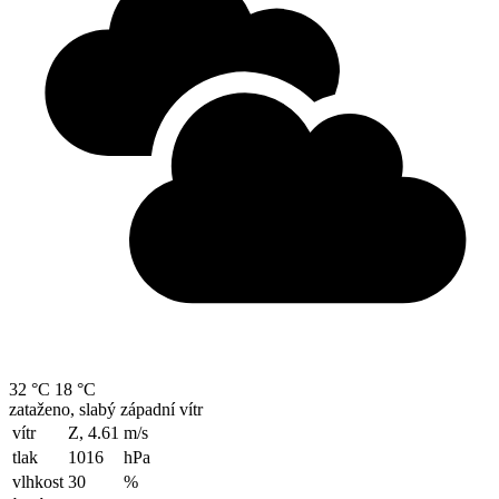
32 °C
18 °C
zataženo, slabý západní vítr
vítr
Z, 4.61
m/s
tlak
1016
hPa
vlhkost
30
%