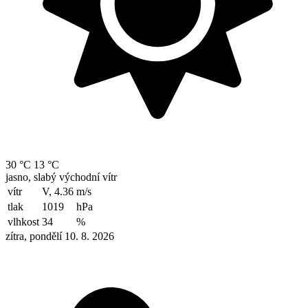
30 °C
13 °C
jasno, slabý východní vítr
vítr
V, 4.36
m/s
tlak
1019
hPa
vlhkost
34
%
zítra, pondělí 10. 8. 2026