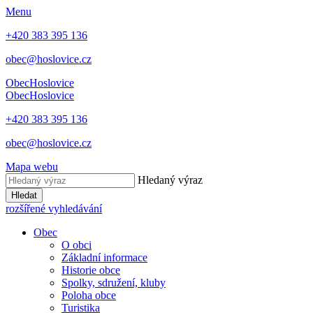
Menu
+420 383 395 136
obec@hoslovice.cz
Obec
Hoslovice
Obec
Hoslovice
+420 383 395 136
obec@hoslovice.cz
Mapa webu
Hledaný výraz
Hledat
rozšířené vyhledávání
Obec
O obci
Základní informace
Historie obce
Spolky, sdružení, kluby
Poloha obce
Turistika