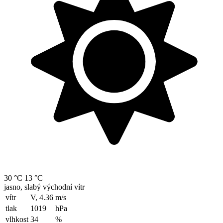
30 °C
13 °C
jasno, slabý východní vítr
vítr
V, 4.36
m/s
tlak
1019
hPa
vlhkost
34
%