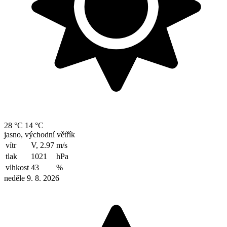
28 °C
14 °C
jasno, východní větřík
vítr
V, 2.97
m/s
tlak
1021
hPa
vlhkost
43
%
neděle 9. 8. 2026