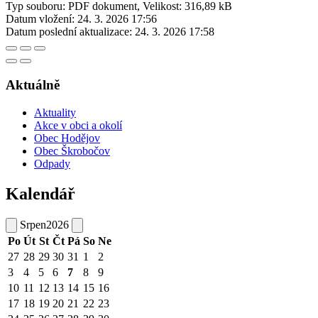
Typ souboru: PDF dokument, Velikost: 316,89 kB
Datum vložení:
24. 3. 2026 17:56
Datum poslední aktualizace:
24. 3. 2026 17:58
Aktuálně
Aktuality
Akce v obci a okolí
Obec Hodějov
Obec Škrobočov
Odpady
Kalendář
Srpen
2026
Po
Út
St
Čt
Pá
So
Ne
27
28
29
30
31
1
2
3
4
5
6
7
8
9
10
11
12
13
14
15
16
17
18
19
20
21
22
23