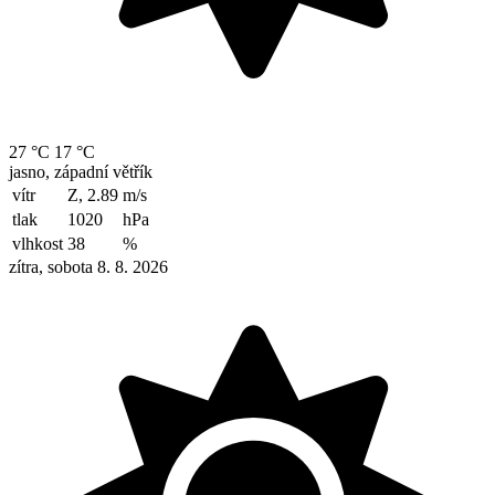
27 °C
17 °C
jasno, západní větřík
vítr
Z, 2.89
m/s
tlak
1020
hPa
vlhkost
38
%
zítra, sobota 8. 8. 2026