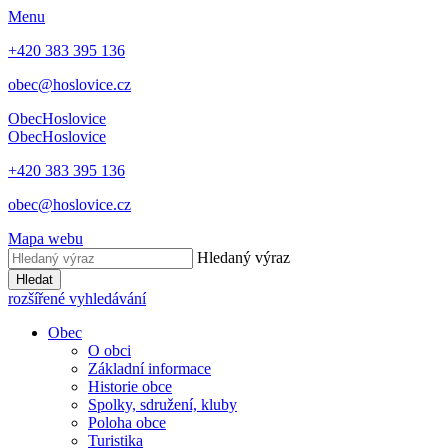
Menu
+420 383 395 136
obec@hoslovice.cz
Obec
Hoslovice
Obec
Hoslovice
+420 383 395 136
obec@hoslovice.cz
Mapa webu
Hledaný výraz
Hledat
rozšířené vyhledávání
Obec
O obci
Základní informace
Historie obce
Spolky, sdružení, kluby
Poloha obce
Turistika