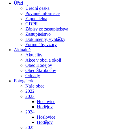
Úřad
Úřední deska
Povinné informace
E-podatelna
GDPR
Zápisy ze zastupitelstva
Zastupitelstvo
Dokumenty, vyhlášky
Formuláře, vzory
Aktuálně
Aktuality
Akce v obci a okolí
Obec Hodějov
Obec Škrobočov
Odpady
Fotogalerie
Naše obec
2022
2023
Hoslovice
Hodějov
2024
Hoslovice
Hodějov
2025