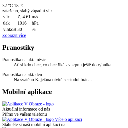
32 °C
18 °C
zataženo, slabý západní vítr
vítr
Z, 4.61
m/s
tlak
1016
hPa
vlhkost
30
%
Zobrazit více
Pranostiky
Pranostika na akt. měsíc
Ať si kdo chce, co chce říká - v srpnu ještě do rybníka.
Pranostika na akt. den
Na svatého Kajetána otvírá se stodol brána.
Mobilní aplikace
Aktuální informace od nás
Přímo ve vašem telefonu
Více o aplikaci
Stáhněte si naši mobilní aplikaci na