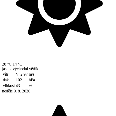
28 °C
14 °C
jasno, východní větřík
vítr
V, 2.97
m/s
tlak
1021
hPa
vlhkost
43
%
neděle 9. 8. 2026