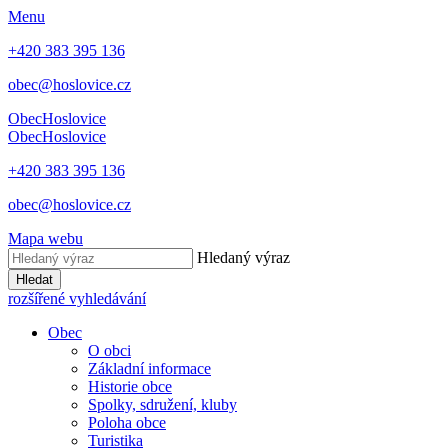
Menu
+420 383 395 136
obec@hoslovice.cz
Obec
Hoslovice
Obec
Hoslovice
+420 383 395 136
obec@hoslovice.cz
Mapa webu
Hledaný výraz
Hledat
rozšířené vyhledávání
Obec
O obci
Základní informace
Historie obce
Spolky, sdružení, kluby
Poloha obce
Turistika