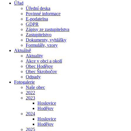
Úřad
Úřední deska
Povinné informace
E-podatelna
GDPR
Zápisy ze zastupitelstva
Zastupitelstvo
Dokumenty, vyhlášky
Formuláře, vzory
Aktuálně
Aktuality
Akce v obci a okolí
Obec Hodějov
Obec Škrobočov
Odpady
Fotogalerie
Naše obec
2022
2023
Hoslovice
Hodějov
2024
Hoslovice
Hodějov
2025