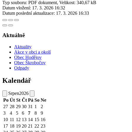
Typ souboru: PDF dokument, Velikost: 340,67 kB
Datum vložení:
17. 3. 2026 16:32
Datum poslední aktualizace:
17. 3. 2026 16:33
Aktuálně
Aktuality
Akce v obci a okolí
Obec Hodějov
Obec Škrobočov
Odpady
Kalendář
Srpen
2026
Po
Út
St
Čt
Pá
So
Ne
27
28
29
30
31
1
2
3
4
5
6
7
8
9
10
11
12
13
14
15
16
17
18
19
20
21
22
23