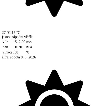
27 °C
17 °C
jasno, západní větřík
vítr
Z, 2.89
m/s
tlak
1020
hPa
vlhkost
38
%
zítra, sobota 8. 8. 2026