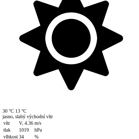
30 °C
13 °C
jasno, slabý východní vítr
vítr
V, 4.36
m/s
tlak
1019
hPa
vlhkost
34
%