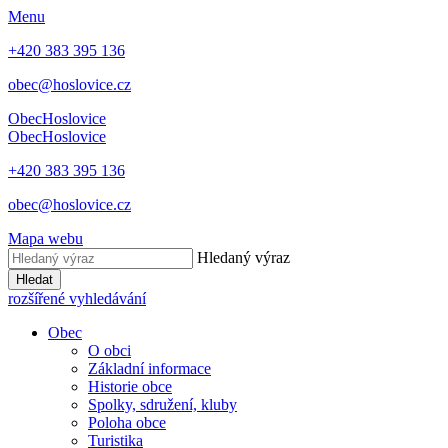
Menu
+420 383 395 136
obec@hoslovice.cz
Obec
Hoslovice
Obec
Hoslovice
+420 383 395 136
obec@hoslovice.cz
Mapa webu
Hledaný výraz
Hledat
rozšířené vyhledávání
Obec
O obci
Základní informace
Historie obce
Spolky, sdružení, kluby
Poloha obce
Turistika