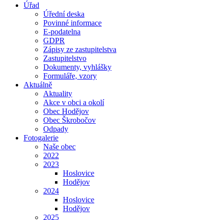
Úřad
Úřední deska
Povinné informace
E-podatelna
GDPR
Zápisy ze zastupitelstva
Zastupitelstvo
Dokumenty, vyhlášky
Formuláře, vzory
Aktuálně
Aktuality
Akce v obci a okolí
Obec Hodějov
Obec Škrobočov
Odpady
Fotogalerie
Naše obec
2022
2023
Hoslovice
Hodějov
2024
Hoslovice
Hodějov
2025