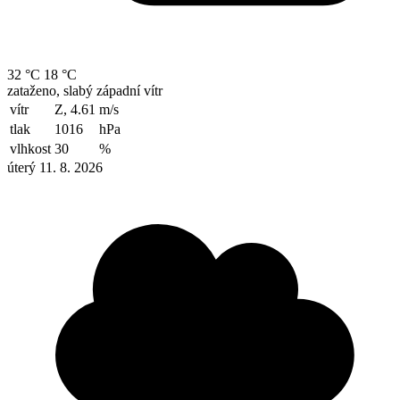
32 °C
18 °C
zataženo, slabý západní vítr
vítr
Z, 4.61
m/s
tlak
1016
hPa
vlhkost
30
%
úterý 11. 8. 2026