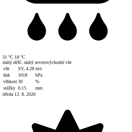
31 °C
18 °C
slabý déšť, slabý severovýchodní vítr
vítr
SV, 4.28
m/s
tlak
1018
hPa
vlhkost
30
%
srážky
0.15
mm
středa 12. 8. 2026