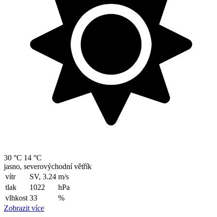
30 °C
14 °C
jasno, severovýchodní větřík
vítr
SV, 3.24
m/s
tlak
1022
hPa
vlhkost
33
%
Zobrazit více