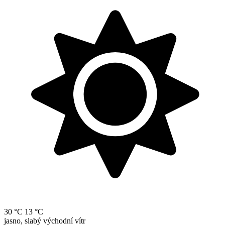
30 °C
13 °C
jasno, slabý východní vítr