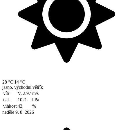
28 °C
14 °C
jasno, východní větřík
vítr
V, 2.97
m/s
tlak
1021
hPa
vlhkost
43
%
neděle 9. 8. 2026