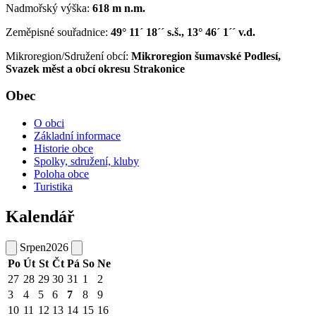
Nadmořský výška:
618 m n.m.
Zeměpisné souřadnice:
49° 11´ 18´´ s.š., 13° 46´ 1´´ v.d.
Mikroregion/Sdružení obcí:
Mikroregion šumavské Podlesí,
Svazek měst a obcí okresu Strakonice
Obec
O obci
Základní informace
Historie obce
Spolky, sdružení, kluby
Poloha obce
Turistika
Kalendář
Srpen
2026
Po
Út
St
Čt
Pá
So
Ne
27
28
29
30
31
1
2
3
4
5
6
7
8
9
10
11
12
13
14
15
16