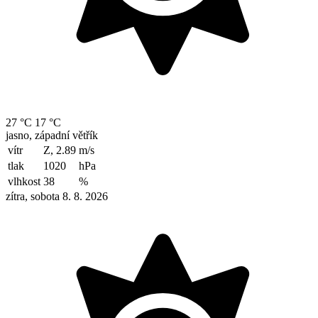
27 °C
17 °C
jasno, západní větřík
vítr
Z, 2.89
m/s
tlak
1020
hPa
vlhkost
38
%
zítra, sobota 8. 8. 2026