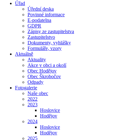
Úřad
Úřední deska
Povinné informace
E-podatelna
GDPR
Zápisy ze zastupitelstva
Zastupitelstvo
Dokumenty, vyhlášky
Formuláře, vzory
Aktuálně
Aktuality
Akce v obci a okolí
Obec Hodějov
Obec Škrobočov
Odpady
Fotogalerie
Naše obec
2022
2023
Hoslovice
Hodějov
2024
Hoslovice
Hodějov
2025