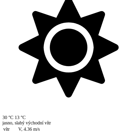
30 °C
13 °C
jasno, slabý východní vítr
vítr
V, 4.36
m/s