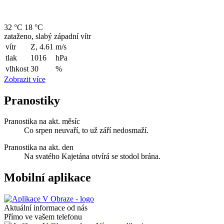
32 °C
18 °C
zataženo, slabý západní vítr
vítr
Z, 4.61
m/s
tlak
1016
hPa
vlhkost
30
%
Zobrazit více
Pranostiky
Pranostika na akt. měsíc
Co srpen neuvaří, to už září nedosmaží.
Pranostika na akt. den
Na svatého Kajetána otvírá se stodol brána.
Mobilní aplikace
Aktuální informace od nás
Přímo ve vašem telefonu