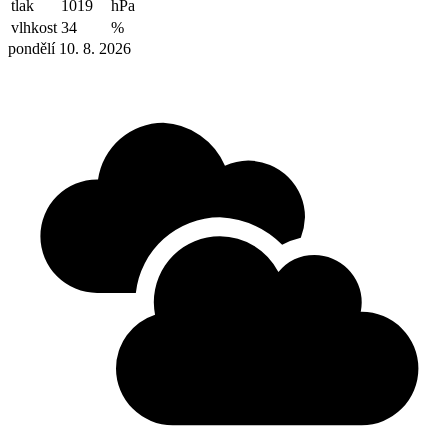
tlak
1019
hPa
vlhkost
34
%
pondělí 10. 8. 2026