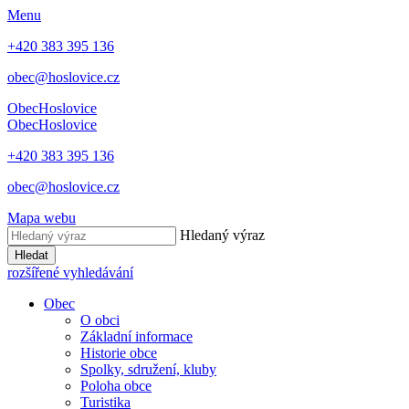
Menu
+420 383 395 136
obec@hoslovice.cz
Obec
Hoslovice
Obec
Hoslovice
+420 383 395 136
obec@hoslovice.cz
Mapa webu
Hledaný výraz
Hledat
rozšířené vyhledávání
Obec
O obci
Základní informace
Historie obce
Spolky, sdružení, kluby
Poloha obce
Turistika