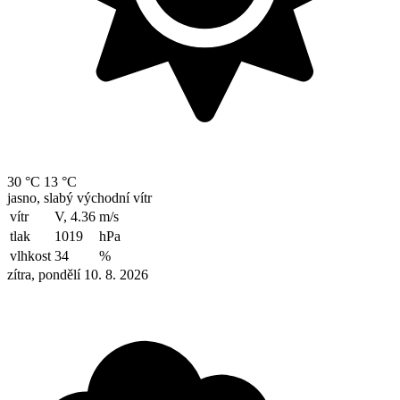
30 °C
13 °C
jasno, slabý východní vítr
vítr
V, 4.36
m/s
tlak
1019
hPa
vlhkost
34
%
zítra, pondělí 10. 8. 2026