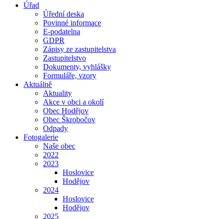
Úřad
Úřední deska
Povinné informace
E-podatelna
GDPR
Zápisy ze zastupitelstva
Zastupitelstvo
Dokumenty, vyhlášky
Formuláře, vzory
Aktuálně
Aktuality
Akce v obci a okolí
Obec Hodějov
Obec Škrobočov
Odpady
Fotogalerie
Naše obec
2022
2023
Hoslovice
Hodějov
2024
Hoslovice
Hodějov
2025