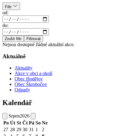
Filtr
od:
do:
Zrušit filtr
Filtrovat
Nejsou dostupné žádné aktuální akce.
Aktuálně
Aktuality
Akce v obci a okolí
Obec Hodějov
Obec Škrobočov
Odpady
Kalendář
Srpen
2026
Po
Út
St
Čt
Pá
So
Ne
27
28
29
30
31
1
2