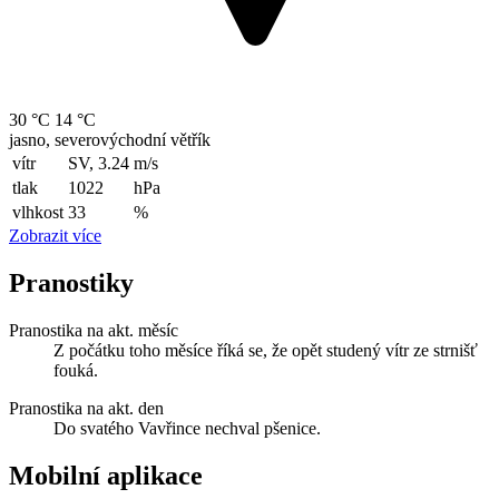
30 °C
14 °C
jasno, severovýchodní větřík
vítr
SV, 3.24
m/s
tlak
1022
hPa
vlhkost
33
%
Zobrazit více
Pranostiky
Pranostika na akt. měsíc
Z počátku toho měsíce říká se, že opět studený vítr ze strnišť
fouká.
Pranostika na akt. den
Do svatého Vavřince nechval pšenice.
Mobilní aplikace