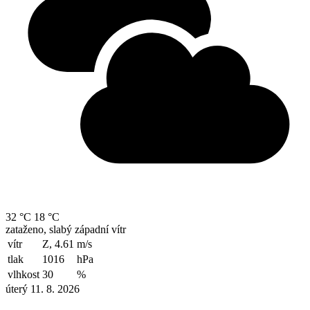
32 °C
18 °C
zataženo, slabý západní vítr
vítr
Z, 4.61
m/s
tlak
1016
hPa
vlhkost
30
%
úterý 11. 8. 2026