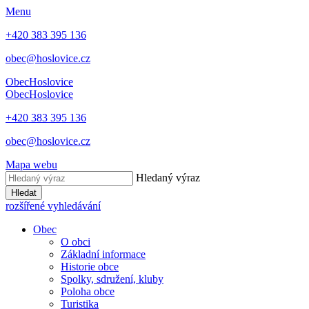
Menu
+420 383 395 136
obec@hoslovice.cz
Obec
Hoslovice
Obec
Hoslovice
+420 383 395 136
obec@hoslovice.cz
Mapa webu
Hledaný výraz
Hledat
rozšířené vyhledávání
Obec
O obci
Základní informace
Historie obce
Spolky, sdružení, kluby
Poloha obce
Turistika