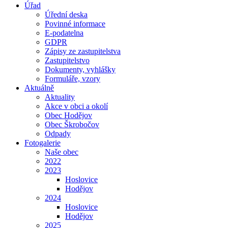
Úřad
Úřední deska
Povinné informace
E-podatelna
GDPR
Zápisy ze zastupitelstva
Zastupitelstvo
Dokumenty, vyhlášky
Formuláře, vzory
Aktuálně
Aktuality
Akce v obci a okolí
Obec Hodějov
Obec Škrobočov
Odpady
Fotogalerie
Naše obec
2022
2023
Hoslovice
Hodějov
2024
Hoslovice
Hodějov
2025