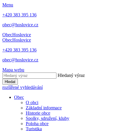
Menu
+420 383 395 136
obec@hoslovice.cz
Obec
Hoslovice
Obec
Hoslovice
+420 383 395 136
obec@hoslovice.cz
Mapa webu
Hledaný výraz
Hledat
rozšířené vyhledávání
Obec
O obci
Základní informace
Historie obce
Spolky, sdružení, kluby
Poloha obce
Turistika