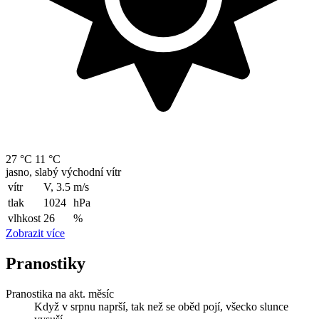
27 °C
11 °C
jasno, slabý východní vítr
vítr
V, 3.5
m/s
tlak
1024
hPa
vlhkost
26
%
Zobrazit více
Pranostiky
Pranostika na akt. měsíc
Když v srpnu naprší, tak než se oběd pojí, všecko slunce