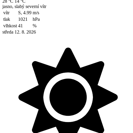
28 °C
14 °C
jasno, slabý severní vítr
vítr
S, 4.99
m/s
tlak
1021
hPa
vlhkost
41
%
středa 12. 8. 2026