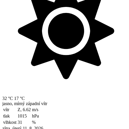
32 °C
17 °C
jasno, mírný západní vítr
vítr
Z, 6.62
m/s
tlak
1015
hPa
vlhkost
31
%
zítra, úterý 11. 8. 2026