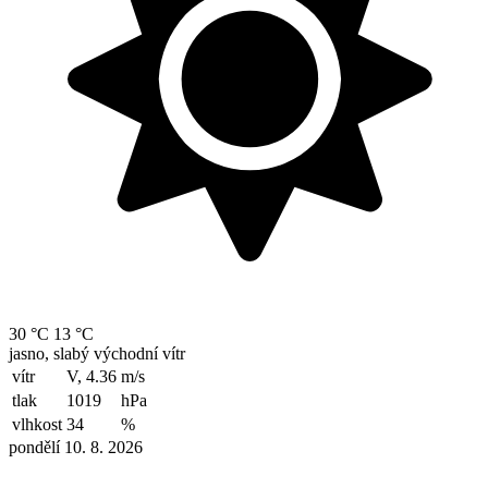
30 °C
13 °C
jasno, slabý východní vítr
vítr
V, 4.36
m/s
tlak
1019
hPa
vlhkost
34
%
pondělí 10. 8. 2026