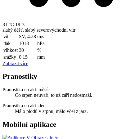
31 °C
18 °C
slabý déšť, slabý severovýchodní vítr
vítr
SV, 4.28
m/s
tlak
1018
hPa
vlhkost
30
%
srážky
0.15
mm
Zobrazit více
Pranostiky
Pranostika na akt. měsíc
Co srpen neuvaří, to už září nedosmaží.
Pranostika na akt. den
Málo plodů v srpnu, málo včel z jara.
Mobilní aplikace