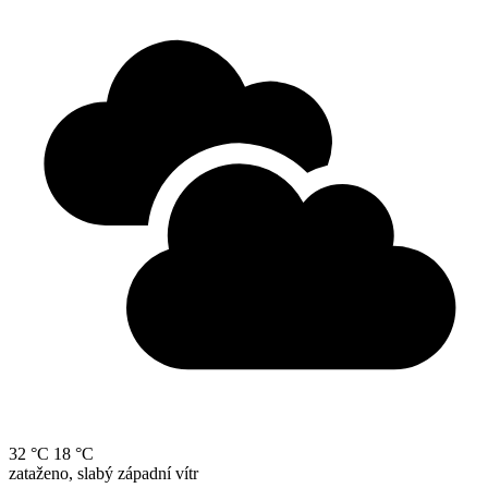
32 °C
18 °C
zataženo, slabý západní vítr