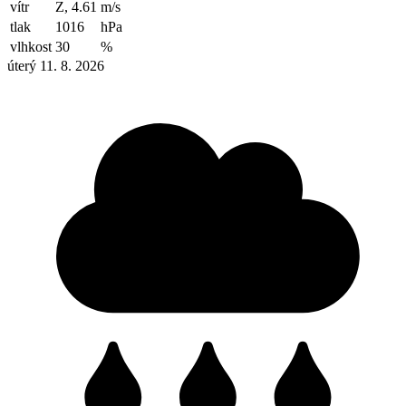
vítr
Z, 4.61
m/s
tlak
1016
hPa
vlhkost
30
%
úterý 11. 8. 2026