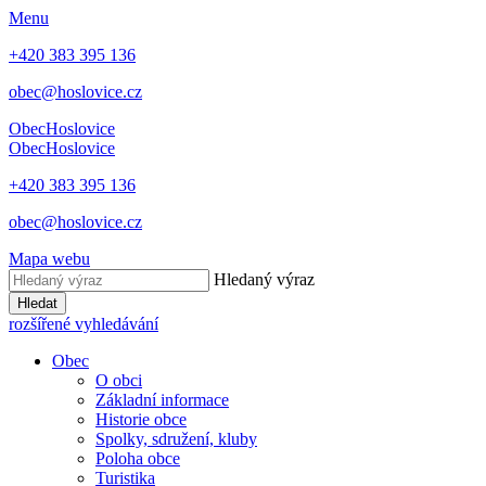
Menu
+420 383 395 136
obec@hoslovice.cz
Obec
Hoslovice
Obec
Hoslovice
+420 383 395 136
obec@hoslovice.cz
Mapa webu
Hledaný výraz
Hledat
rozšířené vyhledávání
Obec
O obci
Základní informace
Historie obce
Spolky, sdružení, kluby
Poloha obce
Turistika