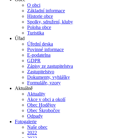
O obci
Základní informace
Historie obce
Spolky, sdružení, kluby
Poloha obce
Turistika
Úřad
Úřední deska
Povinné informace
E-podatelna
GDPR
Zápisy ze zastupitelstva
Zastupitelstvo
Dokumenty, vyhlášky
Formuláře, vzory
Aktuálně
Aktuality
Akce v obci a okolí
Obec Hodějov
Obec Škrobočov
Odpady
Fotogalerie
Naše obec
2022