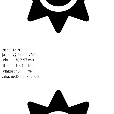
28 °C
14 °C
jasno, východní větřík
vítr
V, 2.97
m/s
tlak
1021
hPa
vlhkost
43
%
zítra, neděle 9. 8. 2026