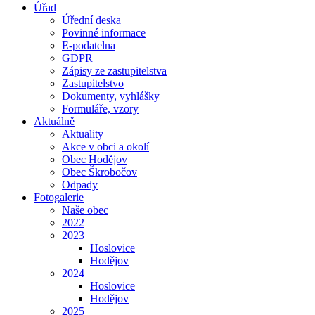
Úřad
Úřední deska
Povinné informace
E-podatelna
GDPR
Zápisy ze zastupitelstva
Zastupitelstvo
Dokumenty, vyhlášky
Formuláře, vzory
Aktuálně
Aktuality
Akce v obci a okolí
Obec Hodějov
Obec Škrobočov
Odpady
Fotogalerie
Naše obec
2022
2023
Hoslovice
Hodějov
2024
Hoslovice
Hodějov
2025