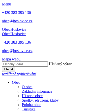
Menu
+420 383 395 136
obec@hoslovice.cz
Obec
Hoslovice
Obec
Hoslovice
+420 383 395 136
obec@hoslovice.cz
Mapa webu
Hledaný výraz
Hledat
rozšířené vyhledávání
Obec
O obci
Základní informace
Historie obce
Spolky, sdružení, kluby
Poloha obce
Turistika