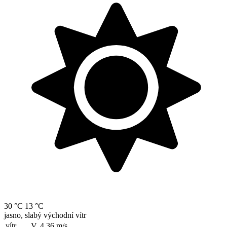
30 °C
13 °C
jasno, slabý východní vítr
vítr
V, 4.36
m/s