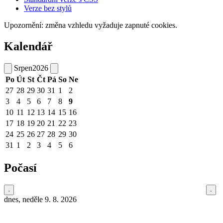
Verze bez stylů
Upozornění: změna vzhledu vyžaduje zapnuté cookies.
Kalendář
Srpen
2026
Po
Út
St
Čt
Pá
So
Ne
27
28
29
30
31
1
2
3
4
5
6
7
8
9
10
11
12
13
14
15
16
17
18
19
20
21
22
23
24
25
26
27
28
29
30
31
1
2
3
4
5
6
Počasí
dnes, neděle 9. 8. 2026