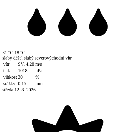
31 °C
18 °C
slabý déšť, slabý severovýchodní vítr
vítr
SV, 4.28
m/s
tlak
1018
hPa
vlhkost
30
%
srážky
0.15
mm
středa 12. 8. 2026