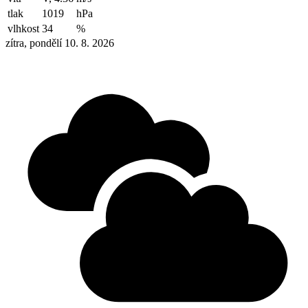
tlak
1019
hPa
vlhkost
34
%
zítra, pondělí 10. 8. 2026