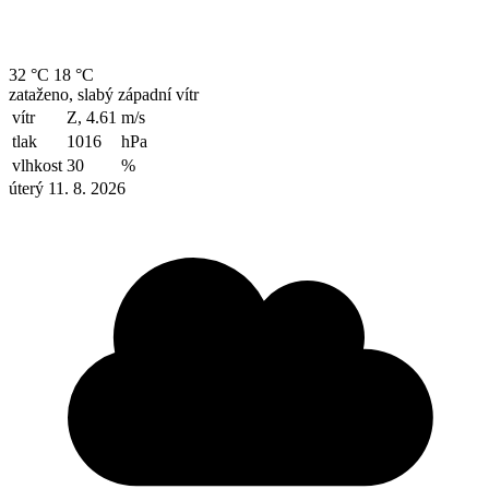
32 °C
18 °C
zataženo, slabý západní vítr
vítr
Z, 4.61
m/s
tlak
1016
hPa
vlhkost
30
%
úterý 11. 8. 2026