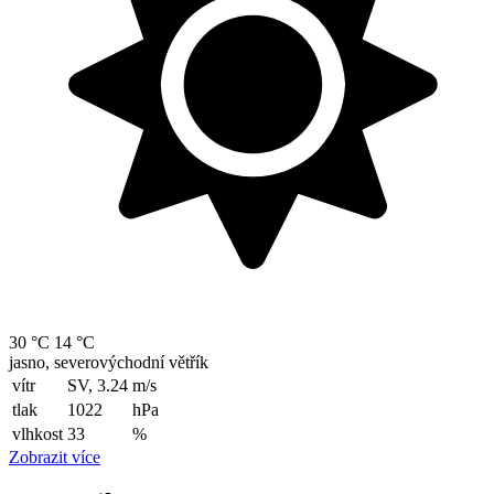
30 °C
14 °C
jasno, severovýchodní větřík
vítr
SV, 3.24
m/s
tlak
1022
hPa
vlhkost
33
%
Zobrazit více