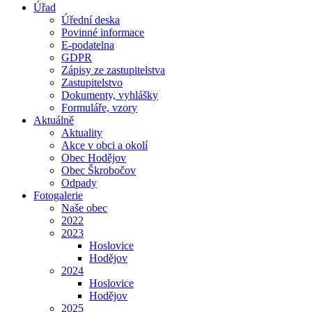
Úřad
Úřední deska
Povinné informace
E-podatelna
GDPR
Zápisy ze zastupitelstva
Zastupitelstvo
Dokumenty, vyhlášky
Formuláře, vzory
Aktuálně
Aktuality
Akce v obci a okolí
Obec Hodějov
Obec Škrobočov
Odpady
Fotogalerie
Naše obec
2022
2023
Hoslovice
Hodějov
2024
Hoslovice
Hodějov
2025