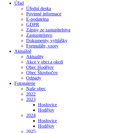
Úřad
Úřední deska
Povinné informace
E-podatelna
GDPR
Zápisy ze zastupitelstva
Zastupitelstvo
Dokumenty, vyhlášky
Formuláře, vzory
Aktuálně
Aktuality
Akce v obci a okolí
Obec Hodějov
Obec Škrobočov
Odpady
Fotogalerie
Naše obec
2022
2023
Hoslovice
Hodějov
2024
Hoslovice
Hodějov
2025