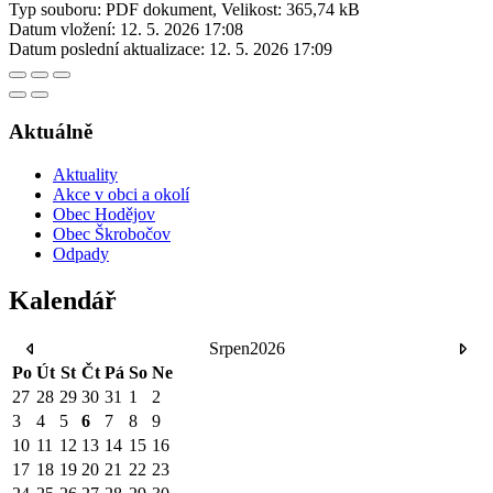
Typ souboru: PDF dokument, Velikost: 365,74 kB
Datum vložení:
12. 5. 2026 17:08
Datum poslední aktualizace:
12. 5. 2026 17:09
Aktuálně
Aktuality
Akce v obci a okolí
Obec Hodějov
Obec Škrobočov
Odpady
Kalendář
Srpen
2026
Po
Út
St
Čt
Pá
So
Ne
27
28
29
30
31
1
2
3
4
5
6
7
8
9
10
11
12
13
14
15
16
17
18
19
20
21
22
23