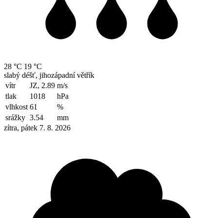
28 °C
19 °C
slabý déšť, jihozápadní větřík
vítr
JZ, 2.89
m/s
tlak
1018
hPa
vlhkost
61
%
srážky
3.54
mm
zítra, pátek 7. 8. 2026