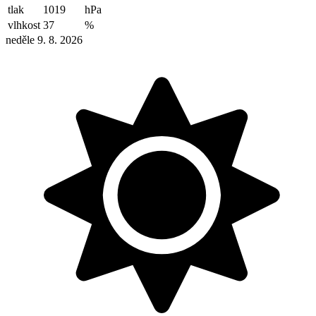
tlak
1019
hPa
vlhkost
37
%
neděle 9. 8. 2026