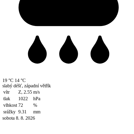
19 °C
14 °C
slabý déšť, západní větřík
vítr
Z, 2.55
m/s
tlak
1022
hPa
vlhkost
72
%
srážky
9.31
mm
sobota 8. 8. 2026