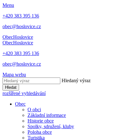
Menu
+420 383 395 136
obec@hoslovice.cz
Obec
Hoslovice
Obec
Hoslovice
+420 383 395 136
obec@hoslovice.cz
Mapa webu
Hledaný výraz
Hledat
rozšířené vyhledávání
Obec
O obci
Základní informace
Historie obce
Spolky, sdružení, kluby
Poloha obce
Turistika