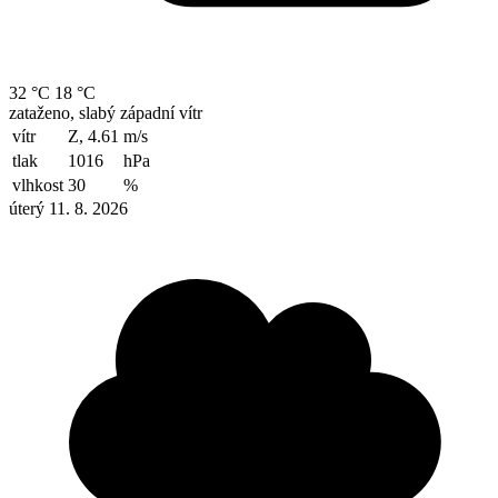
32 °C
18 °C
zataženo, slabý západní vítr
vítr
Z, 4.61
m/s
tlak
1016
hPa
vlhkost
30
%
úterý 11. 8. 2026