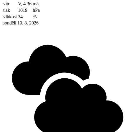
vítr
V, 4.36
m/s
tlak
1019
hPa
vlhkost
34
%
pondělí 10. 8. 2026