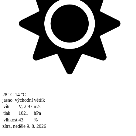
28 °C
14 °C
jasno, východní větřík
vítr
V, 2.97
m/s
tlak
1021
hPa
vlhkost
43
%
zítra, neděle 9. 8. 2026