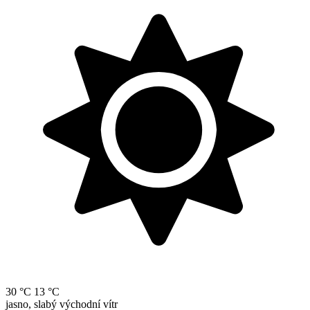
30 °C
13 °C
jasno, slabý východní vítr