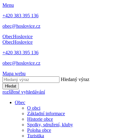
Menu
+420 383 395 136
obec@hoslovice.cz
Obec
Hoslovice
Obec
Hoslovice
+420 383 395 136
obec@hoslovice.cz
Mapa webu
Hledaný výraz
Hledat
rozšířené vyhledávání
Obec
O obci
Základní informace
Historie obce
Spolky, sdružení, kluby
Poloha obce
Turistika