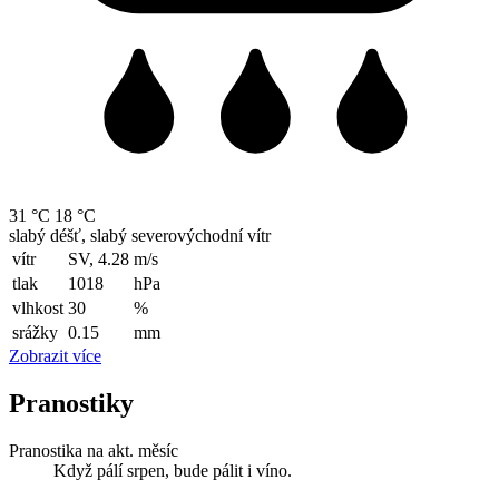
31 °C
18 °C
slabý déšť, slabý severovýchodní vítr
vítr
SV, 4.28
m/s
tlak
1018
hPa
vlhkost
30
%
srážky
0.15
mm
Zobrazit více
Pranostiky
Pranostika na akt. měsíc
Když pálí srpen, bude pálit i víno.