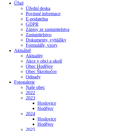
Úřad
Úřední deska
Povinné informace
E-podatelna
GDPR
Zápisy ze zastupitelstva
Zastupitelstvo
Dokumenty, vyhlášky
Formuláře, vzory
Aktuálně
Aktuality
Akce v obci a okolí
Obec Hodějov
Obec Škrobočov
Odpady
Fotogalerie
Naše obec
2022
2023
Hoslovice
Hodějov
2024
Hoslovice
Hodějov
2025