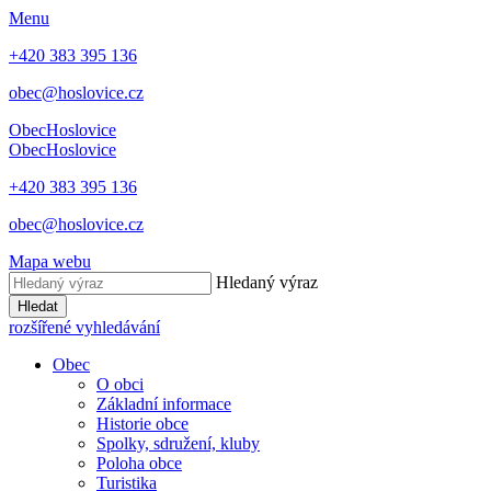
Menu
+420 383 395 136
obec@hoslovice.cz
Obec
Hoslovice
Obec
Hoslovice
+420 383 395 136
obec@hoslovice.cz
Mapa webu
Hledaný výraz
Hledat
rozšířené vyhledávání
Obec
O obci
Základní informace
Historie obce
Spolky, sdružení, kluby
Poloha obce
Turistika