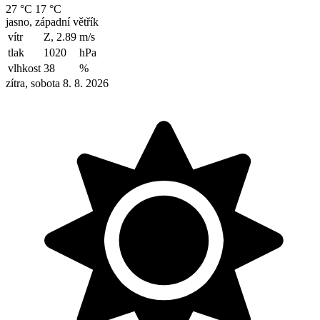
27 °C
17 °C
jasno, západní větřík
vítr
Z, 2.89
m/s
tlak
1020
hPa
vlhkost
38
%
zítra, sobota 8. 8. 2026