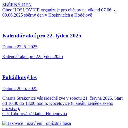
SBĚRNÝ DEN
Obec HOSLOVICE organizuje pro občany na víkend 07.06. -
08.06.2025 sběrný den v Hoslovicích a Hodějově
Kalendář akcí pro 22. týden 2025
Datum:
27. 5. 2025
Kalendář akcí pro 22. týden 2025
Pohádkový les
Datum:
26. 5. 2025
Charita Strakonice vás srdečně zve v sobotu 21. června 2025. Start
od 10:30 do 13:00 hodin, Kocelovice (u areálu zemědělského
družstva).
Cíl: Táborová základna Hubenovna