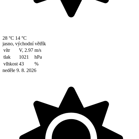
28 °C
14 °C
jasno, východní větřík
vítr
V, 2.97
m/s
tlak
1021
hPa
vlhkost
43
%
neděle 9. 8. 2026