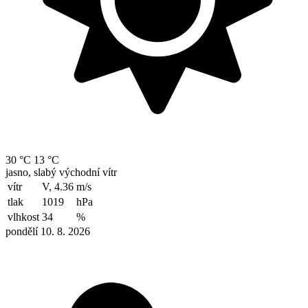
30 °C
13 °C
jasno, slabý východní vítr
vítr
V, 4.36
m/s
tlak
1019
hPa
vlhkost
34
%
pondělí 10. 8. 2026