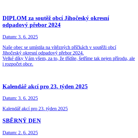
DIPLOM za soutěž obcí Jihočeský okresní
odpadový přebor 2024
Datum:
3. 6. 2025
Naše obec se umístila na vítězných příčkách v soutěži obcí
Jihočeský okresní odpadový přebor 2024.
Velké díky Vám všem, za to, že třídíte, šetříme tak nejen přírodu, ale
i rozpočet obce.
Kalendář akcí pro 23. týden 2025
Datum:
3. 6. 2025
Kalendář akcí pro 23. týden 2025
SBĚRNÝ DEN
Datum:
2. 6. 2025