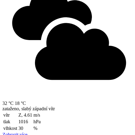
32 °C
18 °C
zataženo, slabý západní vítr
vítr
Z, 4.61
m/s
tlak
1016
hPa
vlhkost
30
%
Zobrazit více