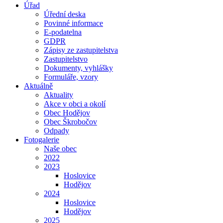
Úřad
Úřední deska
Povinné informace
E-podatelna
GDPR
Zápisy ze zastupitelstva
Zastupitelstvo
Dokumenty, vyhlášky
Formuláře, vzory
Aktuálně
Aktuality
Akce v obci a okolí
Obec Hodějov
Obec Škrobočov
Odpady
Fotogalerie
Naše obec
2022
2023
Hoslovice
Hodějov
2024
Hoslovice
Hodějov
2025